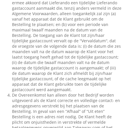
ermee akkoord dat Lieferando een tijdelijke Lieferando
gastaccount aanmaakt die, tenzij anders vermeld in deze
Algemene Voorwaarden, alleen toegankelijk zal zijn (a)
vanaf het apparaat dat de Klant gebruikt om de
Bestelling te plaatsen; en (b) voor een periode van
maximaal twaalf maanden na de datum van de
Bestelling. De toegang van de Klant tot zijn/haar
tijdelijke gastaccount vervalt op de ''Vervaldatum'', dat
de vroegste van de volgende data is: (i) de datum die zes
maanden valt na de datum waarop de Klant voor het
laatst toegang heeft gehad tot de tijdelijke gastaccount;
(ii) de datum die twaalf maanden valt na de datum
waarop de tijdelijke gastaccount is aangemaakt; of (iii)
de datum waarop de Klant zich afmeldt bij zijn/haar
tijdelijke gastaccount, of de cache leegmaakt op het
apparaat dat de Klant gebruikte toen de tijdelijke
gastaccount werd aangemaakt.
De Overeenkomst kan alleen door het Bedrijf worden
uitgevoerd als de Klant correcte en volledige contact- en
adresgegevens verstrekt bij het plaatsen van de
Bestelling. In geval van een “Afhaal” of “Uit eten”
Bestelling is een adres niet nodig. De Klant heeft de
plicht om onjuistheden in verstrekte of vermelde
betaalgegevens onverwijld aan Takeaway.com of het