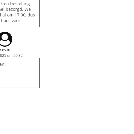
jk en bestelling
el bezorgd. We
 al om 17:00, dus
 hoos voor.
kevin
2025 om 20:32
en!