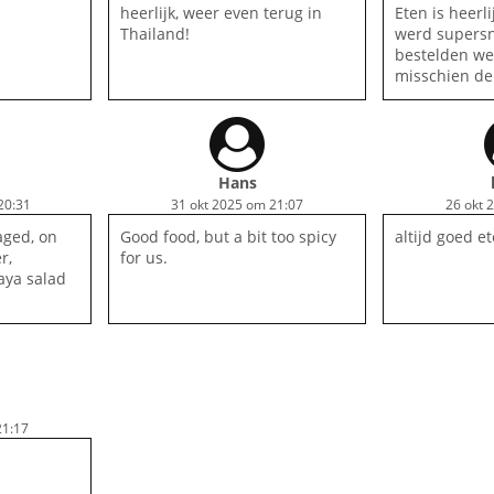
heerlijk, weer even terug in
Eten is heerli
Thailand!
werd supersn
bestelden wel
misschien de
Hans
20:31
31 okt 2025 om 21:07
26 okt 
aged, on
Good food, but a bit too spicy
altijd goed et
r,
for us.
ya salad
21:17