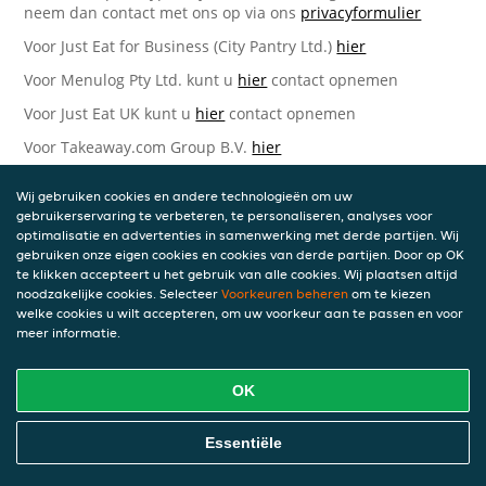
neem dan contact met ons op via ons
privacyformulier
Voor Just Eat for Business (City Pantry Ltd.)
hier
Voor Menulog Pty Ltd. kunt u
hier
contact opnemen
Voor Just Eat UK kunt u
hier
contact opnemen
Voor Takeaway.com Group B.V.
hier
Just Eat Takeaway.com Data Protection Officer -
Wij gebruiken cookies en andere technologieën om uw
Takeaway.com Group B.V.
gebruikerservaring te verbeteren, te personaliseren, analyses voor
optimalisatie en advertenties in samenwerking met derde partijen. Wij
Piet Heinkade 61
gebruiken onze eigen cookies en cookies van derde partijen. Door op OK
1019 GM Amsterdam
te klikken accepteert u het gebruik van alle cookies. Wij plaatsen altijd
Nederland
noodzakelijke cookies. Selecteer
Voorkeuren beheren
om te kiezen
welke cookies u wilt accepteren, om uw voorkeur aan te passen en voor
Bijgewerkte versies van deze
meer informatie.
Privacyverklaring
OK
Wij kunnen deze Verklaring van tijd tot tijd bijwerken als
reactie op veranderende juridische, technische of zakelijke
ontwikkelingen. Wanneer wij onze Privacyverklaring
Essentiële
bijwerken, zullen wij passende maatregelen nemen om u
op de hoogte te brengen, in overeenstemming met het