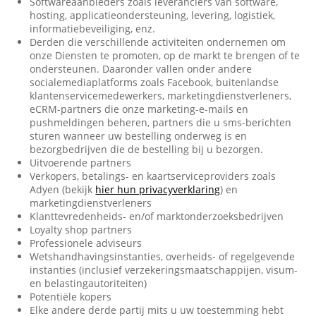
Softwareaanbieders zoals leveranciers van software,
hosting, applicatieondersteuning, levering, logistiek,
informatiebeveiliging, enz.
Derden die verschillende activiteiten ondernemen om
onze Diensten te promoten, op de markt te brengen of te
ondersteunen. Daaronder vallen onder andere
socialemediaplatforms zoals Facebook, buitenlandse
klantenservicemedewerkers, marketingdienstverleners,
eCRM-partners die onze marketing-e-mails en
pushmeldingen beheren, partners die u sms-berichten
sturen wanneer uw bestelling onderweg is en
bezorgbedrijven die de bestelling bij u bezorgen.
Uitvoerende partners
Verkopers, betalings- en kaartserviceproviders zoals
Adyen (bekijk
hier hun privacyverklaring
) en
marketingdienstverleners
Klanttevredenheids- en/of marktonderzoeksbedrijven
Loyalty shop partners
Professionele adviseurs
Wetshandhavingsinstanties, overheids- of regelgevende
instanties (inclusief verzekeringsmaatschappijen, visum-
en belastingautoriteiten)
Potentiële kopers
Elke andere derde partij mits u uw toestemming hebt