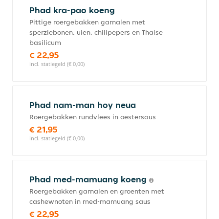
Phad kra-pao koeng
Pittige roergebakken garnalen met
sperziebonen, uien, chilipepers en Thaise
basilicum
€ 22,95
incl. statiegeld (€ 0,00)
Phad nam-man hoy neua
Roergebakken rundvlees in oestersaus
€ 21,95
incl. statiegeld (€ 0,00)
Phad med-mamuang koeng
Roergebakken garnalen en groenten met
cashewnoten in med-mamuang saus
€ 22,95