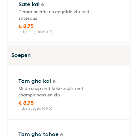
Saté kai
Gemarineerde en gegrilde kip met
satésaus
€ 8,75
incl. statiegeld (€ 0,00)
Soepen
Tom gha kai
Milde soep met kokosmelk met
champignons en kip
€ 8,75
incl. statiegeld (€ 0,00)
Tom gha tahoe