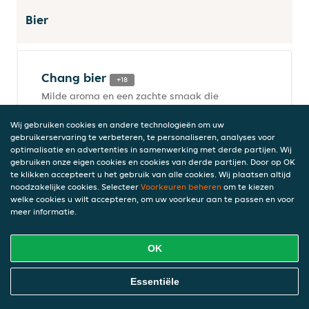
Bier
Chang bier
+18
Milde aroma en een zachte smaak die
doet denken aan graan. De naam Chang
betekent olifant in het Thais.
Wij gebruiken cookies en andere technologieën om uw
gebruikerservaring te verbeteren, te personaliseren, analyses voor
Alcoholpercentage 5 procent
optimalisatie en advertenties in samenwerking met derde partijen. Wij
€ 5,50
gebruiken onze eigen cookies en cookies van derde partijen. Door op OK
5% vol, incl. statiegeld (€ 0,00), € 18,33/l, 0,3l
te klikken accepteert u het gebruik van alle cookies. Wij plaatsen altijd
noodzakelijke cookies. Selecteer
Voorkeuren beheren
om te kiezen
welke cookies u wilt accepteren, om uw voorkeur aan te passen en voor
meer informatie.
Singha bier
+18
Prettige, licht moutige en iets zoetig
OK
(honing lijkend) getinte smaak. Een lekker
fris en vrij zacht pilsje wel met slechts een
Online Eten Bestellen
Essentiële
kleine bitter. De nasmaak is ook wat zoet
en iets droog. Alcoholpercentage 5 procent