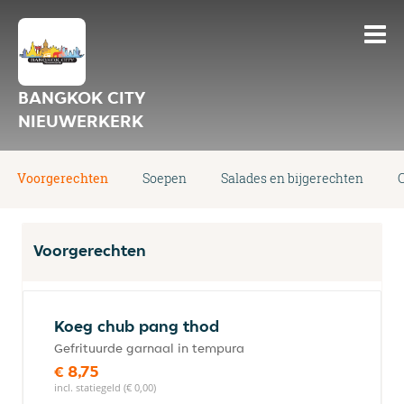
BANGKOK CITY
NIEUWERKERK
Voorgerechten
Soepen
Salades en bijgerechten
Voorgerechten
Koeg chub pang thod
Gefrituurde garnaal in tempura
€ 8,75
incl. statiegeld (€ 0,00)