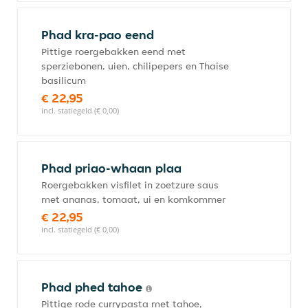
Phad kra-pao eend
Pittige roergebakken eend met
sperziebonen, uien, chilipepers en Thaise
basilicum
€ 22,95
incl. statiegeld (€ 0,00)
Phad priao-whaan plaa
Roergebakken visfilet in zoetzure saus
met ananas, tomaat, ui en komkommer
€ 22,95
incl. statiegeld (€ 0,00)
Phad phed tahoe
Pittige rode currypasta met tahoe,