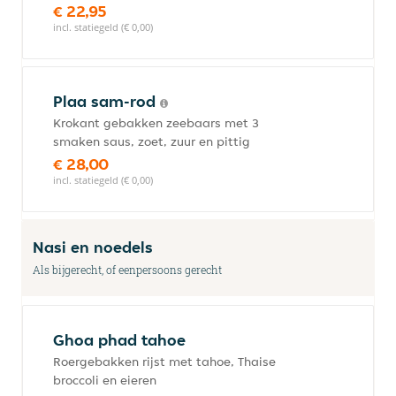
€ 22,95
incl. statiegeld (€ 0,00)
Plaa sam-rod
Krokant gebakken zeebaars met 3
smaken saus, zoet, zuur en pittig
€ 28,00
incl. statiegeld (€ 0,00)
Nasi en noedels
Als bijgerecht, of eenpersoons gerecht
Ghoa phad tahoe
Roergebakken rijst met tahoe, Thaise
broccoli en eieren