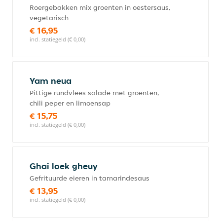
Roergebakken mix groenten in oestersaus,
vegetarisch
€ 16,95
incl. statiegeld (€ 0,00)
Yam neua
Pittige rundvlees salade met groenten,
chili peper en limoensap
€ 15,75
incl. statiegeld (€ 0,00)
Ghai loek gheuy
Gefrituurde eieren in tamarindesaus
€ 13,95
incl. statiegeld (€ 0,00)