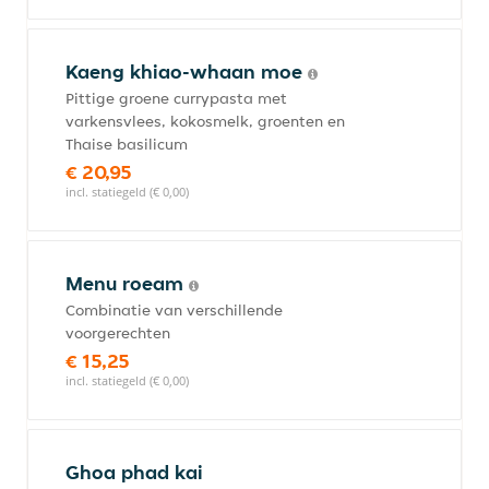
Kaeng khiao-whaan moe
Pittige groene currypasta met
varkensvlees, kokosmelk, groenten en
Thaise basilicum
€ 20,95
incl. statiegeld (€ 0,00)
Menu roeam
Combinatie van verschillende
voorgerechten
€ 15,25
incl. statiegeld (€ 0,00)
Ghoa phad kai