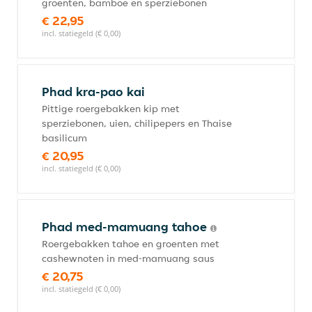
groenten, bamboe en sperziebonen
€ 22,95
incl. statiegeld (€ 0,00)
Phad kra-pao kai
Pittige roergebakken kip met
sperziebonen, uien, chilipepers en Thaise
basilicum
€ 20,95
incl. statiegeld (€ 0,00)
Phad med-mamuang tahoe
Roergebakken tahoe en groenten met
cashewnoten in med-mamuang saus
€ 20,75
incl. statiegeld (€ 0,00)